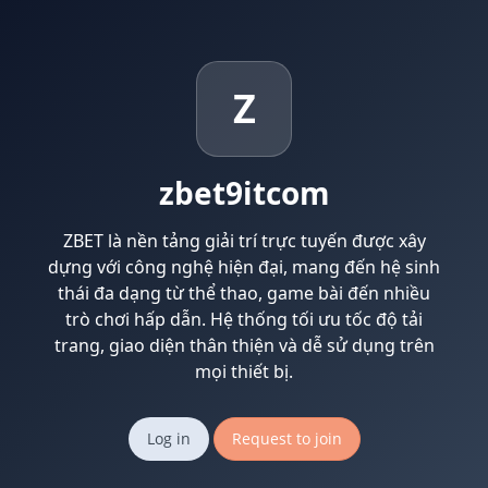
Z
zbet9itcom
ZBET là nền tảng giải trí trực tuyến được xây
dựng với công nghệ hiện đại, mang đến hệ sinh
thái đa dạng từ thể thao, game bài đến nhiều
trò chơi hấp dẫn. Hệ thống tối ưu tốc độ tải
trang, giao diện thân thiện và dễ sử dụng trên
mọi thiết bị.
Log in
Request to join